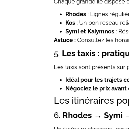
Chaque grande île dispose d
Rhodes
: Lignes régulièr
Kos
: Un bon réseau relia
Symi et Kalymnos
: Rés
Astuce :
Consultez les horair
5.
Les taxis : prati
Les taxis sont présents sur p
Idéal pour les trajets c
Négociez le prix avant 
Les itinéraires 
6.
Rhodes → Symi 