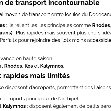
en de transport incontournable
ipal moyen de transport entre les îles du Dodécan
ues
: Ils relient les îles principales comme
Rhodes
arans)
: Plus rapides mais souvent plus chers, idé
 Parfaits pour rejoindre des îlots moins accessible
’avance en haute saison.
nt
Rhodes
,
Kos
et
Kalymnos
.
: rapides mais limités
e disposent d’aéroports, permettant des liaisons
x aéroports principaux de l’archipel.
t
Kalymnos
: disposent également de petits aér