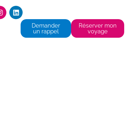
06 77 41 00 73
contact@egeavoyages.fr
Demander
Réserver mon
un rappel
voyage
 et de nombreux petits îlots.