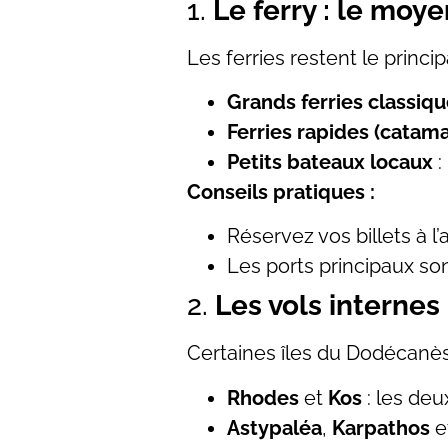
1.
Le ferry : le moy
Les ferries restent le princ
Grands ferries classiq
Ferries rapides (catam
Petits bateaux locaux
:
Conseils pratiques :
Réservez vos billets à l
Les ports principaux so
2.
Les vols internes 
Certaines îles du Dodécanès
Rhodes
et
Kos
: les deu
Astypaléa
,
Karpathos
e