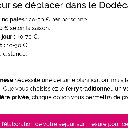
ur se déplacer dans le Dodé
incipales :
20-50 € par personne.
 € selon la saison.
jour :
40-70 €.
t :
10-30 €.
a distance.
nèse
nécessite une certaine planification, mais l
. Que vous choisissiez le
ferry traditionnel
, un
v
ière privée
, chaque option vous permettra de pr
’élaboration de votre séjour sur mesure pour ce