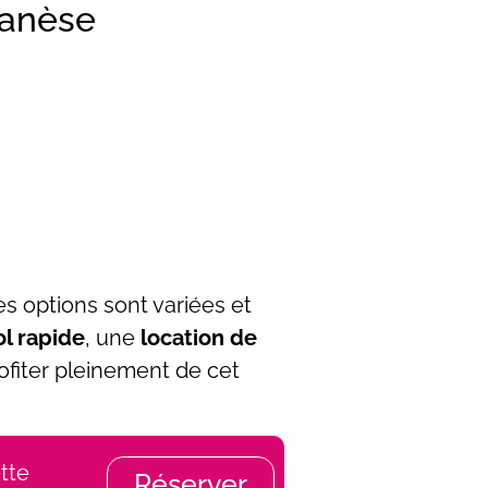
canèse
es options sont variées et
ol rapide
, une
location de
ofiter pleinement de cet
tte
Réserver