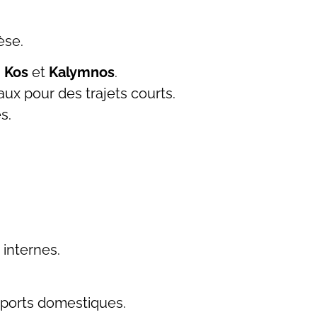
èse.
,
Kos
et
Kalymnos
.
aux pour des trajets courts.
s.
 internes.
oports domestiques.