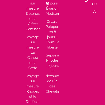
00
sur
15 jours :
mesure
Évasion
73
Delphes
Méditerranéenne
et la
Circuit :
Grèce
Péloponnèse
Continentale
en 8
Voyage
jours –
sur
Formule
mesure
liberté
La
Séjour à
Canée
Rhodes
et la
: 7 jours
Crète
de
Voyage
découverte
sur
de l’Île
mesure
des
Rhodes
Chevaliers
et le
Dodécanèse