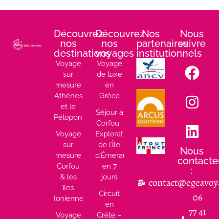
Découvrez
Découvrez
Nos
Nous
nos
nos
partenaires
suivre
destinations
voyages
institutionnels
:
Voyage
Voyage
sur
de luxe
mesure
en
Athènes
Grèce
et le
Séjour à
Péloponnèse
Corfou :
Voyage
Exploration
sur
de l’Île
Nous
mesure
d’Émeraude
contacte
Corfou
en 7
:
& les
jours
contact@egeavoy
îles
Circuit
06
Ioniennes
en
77 41
Voyage
Crète –