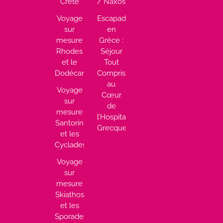
Crète
/ Naxos
Voyage
Escapade
sur
en
mesure
Grèce :
Rhodes
Séjour
et le
Tout
Dodécanèse
Compris
au
Voyage
Cœur
sur
de
mesure
l’Hospitalité
Santorin
Grecque
et les
Cyclades
Voyage
sur
mesure
Skiathos
et les
Sporades