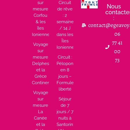
sur
Circuit
Nous
mesure
de rêve
contacte
Corfou
: 2
:
& les
semaines
contact@egeavoy
îles
/ 14 J
06
Ioniennes
dans les
Îles
77 41
Voyage
Ioniennes
00
sur
mesure
Circuit :
73
Delphes
Péloponnèse
et la
en 8
Grèce
jours –
Continentale
Formule
liberté
Voyage
sur
Séjour
mesure
de 7
La
jours / 7
Canée
nuits à
et la
Santorin