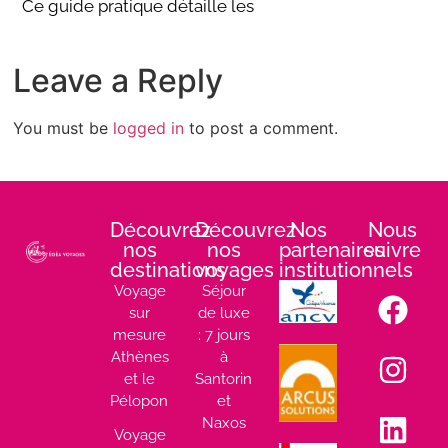
Ce guide pratique détaille les
Leave a Reply
You must be
logged in
to post a comment.
Découvrez
Découvrez
Nos
Nous
nos
nos
partenaires
suivre
destinations
voyages
institutionnels
:
Voyage
Séjour
sur
de luxe
mesure
: 7 jours
Athènes
à
et le
Santorin
Péloponnèse
et
Naxos
Voyage