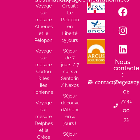
Voyage
Circuit :
sur
Le
mesure
Péloponnèse
Athènes
en
et le
Liberté
Péloponnèse
15 jours
Voyage
Séjour
sur
de 7
Nous
mesure
jours / 7
contacte
Corfou
nuits à
:
& les
Santorin
contact@egeavoy
îles
/ Naxos
06
Ioniennes
Séjour
77 41
Voyage
découverte
00
sur
d’Athènes
mesure
en 4
73
Delphes
jours !
et la
Séjour
Grèce