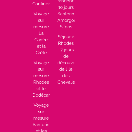
randonnée
Continentale
10 jours
Voyage
Santorin,
sur
Amorgos,
mesure
Sifnos
La
Séjour à
Canée
Rhodes
et la
: 7 jours
Crète
de
Voyage
découverte
sur
de l’Île
mesure
des
Rhodes
Chevaliers
et le
Dodécanèse
Voyage
sur
mesure
Santorin
et les