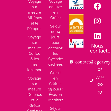
Voyage
Voyage
sur
de luxe
mesure
en
Athènes
Grèce
et le
Séjour
Péloponnèse
de 14
Voyage
jours
sur
pour
Nous
mesure
découvrir
contacte
Corfou
les
:
& les
Cyclades
contact@egeavoy
îles
cachées
06
Ioniennes
Circuit
77 41
Voyage
en
00
sur
Crète –
mesure
15 jours :
73
Delphes
Évasion
et la
Méditerranéenne
Grèce
Séjour