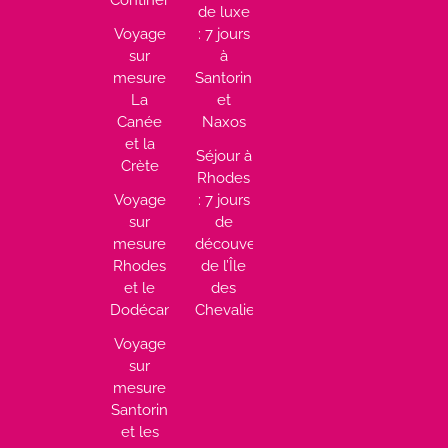
Continentale
de luxe
Voyage
: 7 jours
sur
à
mesure
Santorin
La
et
Canée
Naxos
et la
Séjour à
Crète
Rhodes
Voyage
: 7 jours
sur
de
mesure
découverte
Rhodes
de l’Île
et le
des
Dodécanèse
Chevaliers
Voyage
sur
mesure
Santorin
et les