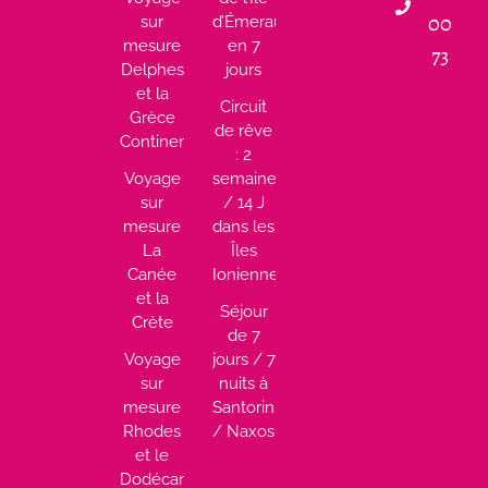
00
sur
d’Émeraude
mesure
en 7
73
Delphes
jours
et la
Circuit
Grèce
de rêve
Continentale
: 2
Voyage
semaines
sur
/ 14 J
mesure
dans les
La
Îles
Canée
Ioniennes
et la
Séjour
Crète
de 7
Voyage
jours / 7
sur
nuits à
mesure
Santorin
Rhodes
/ Naxos
et le
Dodécanèse