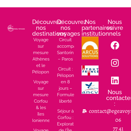
Découvrez
Découvrez
Nos
Nous
nos
nos
partenaires
suivre
destinations
voyages
institutionnels
:
Voyage
Circuit
sur
accompagné
mesure
Santorin
Athènes
– Paros
et le
Circuit :
Péloponnèse
Péloponnèse
Voyage
en 8
sur
jours –
Nous
mesure
Formule
contacte
Corfou
liberté
:
& les
contact@egeavoy
Séjour à
îles
Corfou :
06
Ioniennes
Exploration
77 41
Voyage
de l’Île