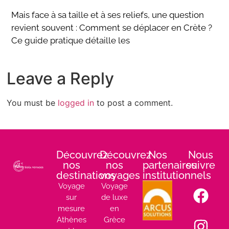
Mais face à sa taille et à ses reliefs, une question
revient souvent : Comment se déplacer en Crète ?
Ce guide pratique détaille les
Leave a Reply
You must be
logged in
to post a comment.
Découvrez
Découvrez
Nos
Nous
nos
nos
partenaires
suivre
destinations
voyages
institutionnels
:
Voyage
Voyage
sur
de luxe
mesure
en
Athènes
Grèce