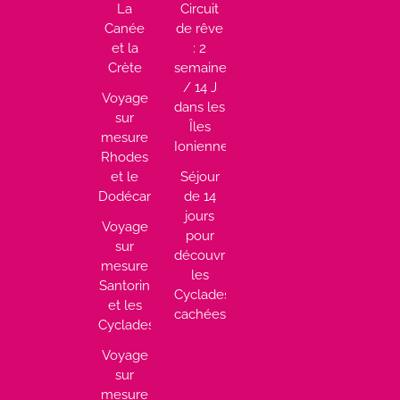
La
Circuit
Canée
de rêve
et la
: 2
Crète
semaines
/ 14 J
Voyage
dans les
sur
Îles
mesure
Ioniennes
Rhodes
et le
Séjour
Dodécanèse
de 14
jours
Voyage
pour
sur
découvrir
mesure
les
Santorin
Cyclades
et les
cachées
Cyclades
Voyage
sur
mesure