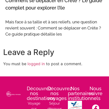
Comment se déplacer en Crète ? Le guide
complet pour explorer l’île
Mais face à sa taille et à ses reliefs, une question
revient souvent : Comment se déplacer en Crète ?
Ce guide pratique détaille les
Leave a Reply
You must be
logged in
to post a comment.
Découvrez
Découvrez
Nos
Nous
nos
nos
partenaires
suivre
destinations
voyages
institutionnels
:
Voyage
Séjour
sur
découverte