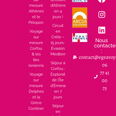
mesure
d’Athènes
Athènes
en 4
et le
jours !
Péloponnèse
Circuit
Voyage
en
sur
Crète –
Nous
mesure
15 jours :
contacte
Corfou
Évasion
:
& les
Méditerranéenne
contact@egeavoy
îles
Séjour à
06
Ioniennes
Corfou :
77 41
Voyage
Exploration
00
sur
de l’Île
mesure
d’Émeraude
73
Delphes
en 7
et la
jours
Grèce
Séjour
Continentale
en