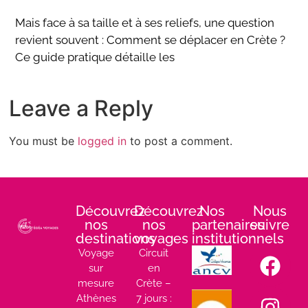
Mais face à sa taille et à ses reliefs, une question
revient souvent : Comment se déplacer en Crète ?
Ce guide pratique détaille les
Leave a Reply
You must be
logged in
to post a comment.
Découvrez
Découvrez
Nos
Nous
nos
nos
partenaires
suivre
destinations
voyages
institutionnels
:
Voyage
Circuit
sur
en
mesure
Crète –
Athènes
7 jours :