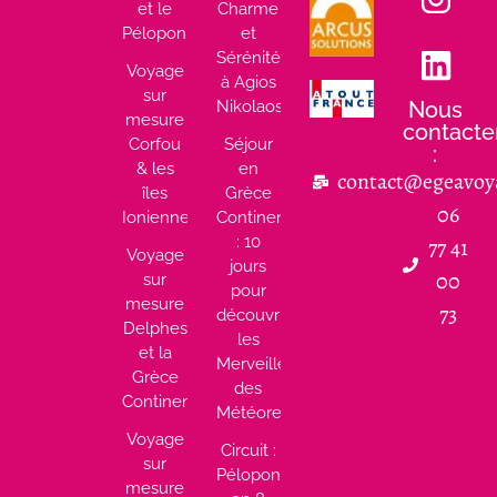
et le
Charme
Péloponnèse
et
Sérénité
Voyage
à Agios
sur
Nikolaos
Nous
mesure
contacte
Corfou
Séjour
:
& les
en
contact@egeavoy
îles
Grèce
06
Ioniennes
Continentale
: 10
77 41
Voyage
jours
00
sur
pour
mesure
73
découvrir
Delphes
les
et la
Merveilles
Grèce
des
Continentale
Météores
Voyage
Circuit :
sur
Péloponnèse
mesure