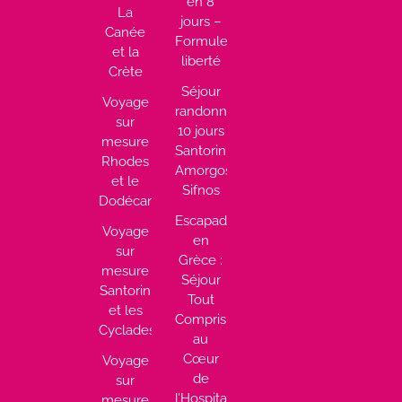
en 8
La
jours –
Canée
Formule
et la
liberté
Crète
Séjour
Voyage
randonnée
sur
10 jours
mesure
Santorin,
Rhodes
Amorgos,
et le
Sifnos
Dodécanèse
Escapade
Voyage
en
sur
Grèce :
mesure
Séjour
Santorin
Tout
et les
Compris
Cyclades
au
Cœur
Voyage
de
sur
l’Hospitalité
mesure