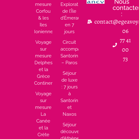
Nous
mesure
Exploration
contacte
Corfou
de l’Île
:
& les
d’Émeraude
contact@egeavoy
îles
en 7
06
Ioniennes
jours
77 41
Voyage
Circuit
00
sur
accompagné
mesure
Santorin
73
Delphes
– Paros
et la
Séjour
Grèce
de luxe
Continentale
: 7 jours
Voyage
à
sur
Santorin
mesure
et
La
Naxos
Canée
Séjour
et la
découverte
Crète
d’Athènes