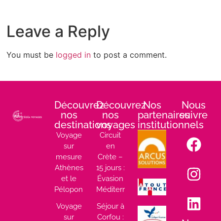
Leave a Reply
You must be
logged in
to post a comment.
Découvrez
Découvrez
Nos
Nous
nos
nos
partenaires
suivre
destinations
voyages
institutionnels
:
Voyage
Circuit
sur
en
mesure
Crète –
Athènes
15 jours :
et le
Évasion
Péloponnèse
Méditerranéenne
Voyage
Séjour à
sur
Corfou :